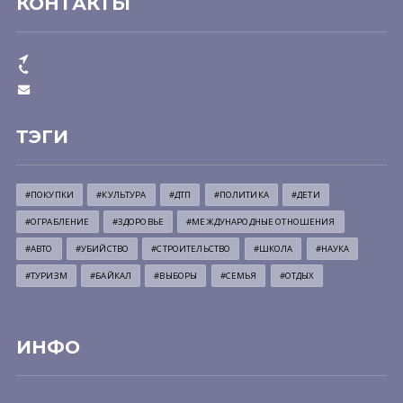
КОНТАКТЫ
ТЭГИ
#ПОКУПКИ
#КУЛЬТУРА
#ДТП
#ПОЛИТИКА
#ДЕТИ
#ОГРАБЛЕНИЕ
#ЗДОРОВЬЕ
#МЕЖДУНАРОДНЫЕ ОТНОШЕНИЯ
#АВТО
#УБИЙСТВО
#СТРОИТЕЛЬСТВО
#ШКОЛА
#НАУКА
#ТУРИЗМ
#БАЙКАЛ
#ВЫБОРЫ
#СЕМЬЯ
#ОТДЫХ
ИНФО