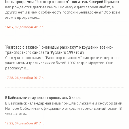
Гость программы "Разговор о важном" - писатель Валерий Шульжик
Как рождаются детские книги? Почему одних героев любят, а
других нет и в чем особенность госпожи Белладонны? Обо всем
этом в программе...
16:07, 07 декабря 2017 г.
"Разговор о важном": очевидцы расскажут о крушении военно-
транспортного самолета "Руслан" в 1997 году
Сегодня в программе "Разговор о важном" смотрите интервью с
участниками трагических событий 1997 года в Иркутске. Они
расскажут о...
17:28, 06 декабря 2017 г.
В Байкальске стартовал горнолыжный сезон
В Байкальск календарная зима пришла с лыжами и сноубордами.
На горе Соболиная официально открыли горнолыжный сезон. В
честь этого...
18:22, 04 декабря 2017 г.