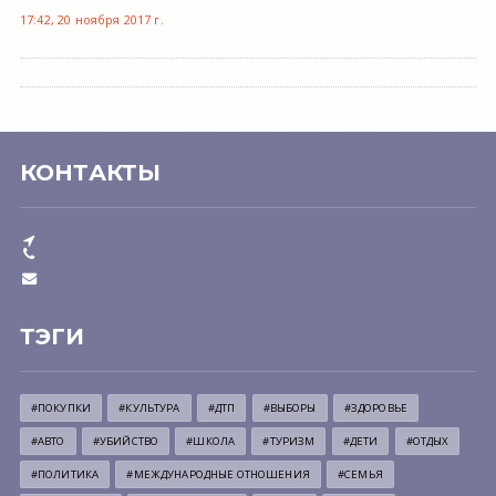
17:42, 20 ноября 2017 г.
КОНТАКТЫ
ТЭГИ
#ПОКУПКИ
#КУЛЬТУРА
#ДТП
#ВЫБОРЫ
#ЗДОРОВЬЕ
#АВТО
#УБИЙСТВО
#ШКОЛА
#ТУРИЗМ
#ДЕТИ
#ОТДЫХ
#ПОЛИТИКА
#МЕЖДУНАРОДНЫЕ ОТНОШЕНИЯ
#СЕМЬЯ