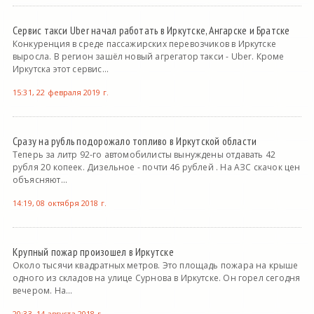
Сервис такси Uber начал работать в Иркутске, Ангарске и Братске
Конкуренция в среде пассажирских перевозчиков в Иркутске
выросла. В регион зашёл новый агрегатор такси - Uber. Кроме
Иркутска этот сервис...
15:31, 22 февраля 2019 г.
Сразу на рубль подорожало топливо в Иркутской области
Теперь за литр 92-го автомобилисты вынуждены отдавать 42
рубля 20 копеек. Дизельное - почти 46 рублей . На АЗС скачок цен
объясняют...
14:19, 08 октября 2018 г.
Крупный пожар произошел в Иркутске
Около тысячи квадратных метров. Это площадь пожара на крыше
одного из складов на улице Сурнова в Иркутске. Он горел сегодня
вечером. На...
20:33, 14 августа 2018 г.