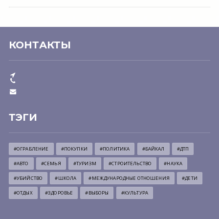
КОНТАКТЫ
ТЭГИ
#ОГРАБЛЕНИЕ
#ПОКУПКИ
#ПОЛИТИКА
#БАЙКАЛ
#ДТП
#АВТО
#СЕМЬЯ
#ТУРИЗМ
#СТРОИТЕЛЬСТВО
#НАУКА
#УБИЙСТВО
#ШКОЛА
#МЕЖДУНАРОДНЫЕ ОТНОШЕНИЯ
#ДЕТИ
#ОТДЫХ
#ЗДОРОВЬЕ
#ВЫБОРЫ
#КУЛЬТУРА