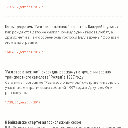
17:32, 07 декабря 2017 г.
Гость программы "Разговор о важном" - писатель Валерий Шульжик
Как рождаются детские книги? Почему одних героев любят, а
других нет и в чем особенность госпожи Белладонны? Обо всем
этом в программе...
16:07, 07 декабря 2017 г.
"Разговор о важном": очевидцы расскажут о крушении военно-
транспортного самолета "Руслан" в 1997 году
Сегодня в программе "Разговор о важном" смотрите интервью с
участниками трагических событий 1997 года в Иркутске. Они
расскажут о...
17:28, 06 декабря 2017 г.
В Байкальске стартовал горнолыжный сезон
В Байкальск календарная зима пришла с лыжами и сноубордами.