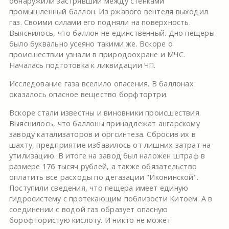
обнаружили застрявший между стенками
промышленный баллон. Из ржавого вентеля выходил
газ. Своими силами его подняли на поверхность.
Выяснилось, что баллон не единственный. Дно пещеры
было буквально усеяно такими же. Вскоре о
происшествии узнали в природоохране и МЧС.
Началась подготовка к ликвидации ЧП.
Исследование газа вселило опасения. В баллонах
оказалось опасное вещество борфтортри.
Вскоре стали известны и виновники происшествия.
Выяснилось, что баллоны принадлежат ангарскому
заводу катализаторов и оргсинтеза. Сбросив их в
шахту, предприятие избавилось от лишних затрат на
утилизацию. В итоге на завод был наложен штраф в
размере 176 тысяч рублей, а также обязательство
оплатить все расходы по дегазации "Иконинской".
Поступили сведения, что пещера имеет единую
гидросистему с протекающим поблизости Китоем. А в
соединении с водой газ образует опасную
борофтористую кислоту. И никто не может