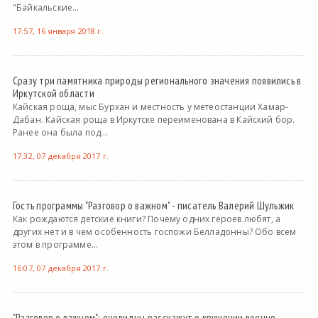
"Байкальские...
17:57, 16 января 2018 г.
Сразу три памятника природы регионального значения появились в
Иркутской области
Кайская роща, мыс Бурхан и местность у метеостанции Хамар-
Дабан. Кайская роща в Иркутске переименована в Кайский бор.
Ранее она была под...
17:32, 07 декабря 2017 г.
Гость программы "Разговор о важном" - писатель Валерий Шульжик
Как рождаются детские книги? Почему одних героев любят, а
других нет и в чем особенность госпожи Белладонны? Обо всем
этом в программе...
16:07, 07 декабря 2017 г.
"Разговор о важном": очевидцы расскажут о крушении военно-