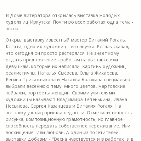
В Доме литератора открылась выставка молодых
художниц Иркутска. Почти во всех работах одна тема -
весна.
Открыл выставку известный мастер Виталий Рогаль.
Кстати, одна их художниц - его внучка. Рогаль сказал,
что сегодня он просто растерялся. Не знает кому
отдать предпочтение - работам на выставке или
девушкам, которые их написали. Картины художниц
реалистичны. Наталья Сысоева, Ольга Жихарева,
Регина Присяжникова и Наталья Балакина специально
выбрали весеннюю тему. Много цветов, мартовские
пейзажи, портреты женщин. Своими учителями
художницы называют Владимира Тетенькина, Ивана
Несынова, Сергея Казанцева и Виталия Рогаля. На
выставку учениц пришли педагоги. Отметили точность
рисунка, композиционную грамотность, но главное -
способность передать собственное переживание. Или
восхищение. Или любовь. А один из посетителей
выставки добавил - "Весна чувствуется и в работах, и в